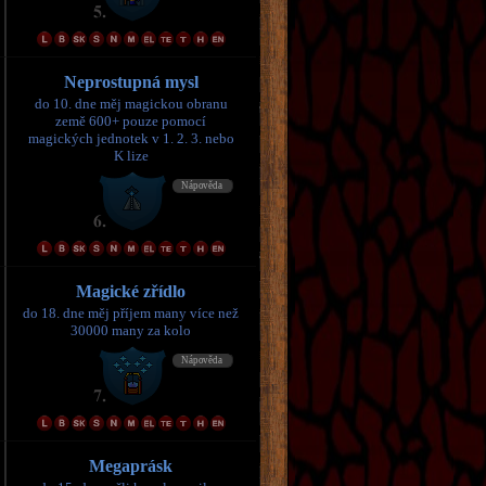
Neprostupná mysl
do 10. dne měj magickou obranu
země 600+ pouze pomocí
magických jednotek v 1. 2. 3. nebo
K lize
Magické zřídlo
do 18. dne měj příjem many více než
30000 many za kolo
Megaprásk