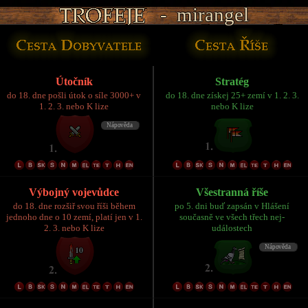
- mirangel
- mirangel
- mirangel
- mirangel
- mirangel
Útočník
Stratég
do 18. dne pošli útok o síle 3000+ v
do 18. dne získej 25+ zemí v 1. 2. 3.
1. 2. 3. nebo K lize
nebo K lize
Výbojný vojevůdce
Všestranná říše
do 18. dne rozšiř svou říši během
po 5. dni buď zapsán v Hlášení
jednoho dne o 10 zemí, platí jen v 1.
současně ve všech třech nej-
2. 3. nebo K lize
událostech