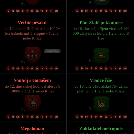
Verbíř pěšáků
Pán Zlaté pokladnice
do 12. dne pošli útok o síle 1000+
do 18. dne měj příjem více než 100
jen jednotkami 1. stupně v 1. 2. 3.
000 zlatých za kolo v 1,2,3 nebo K
nebo K lize
lize
Souboj s Goliášem
Vládce říše
do 12. dne získej hodnost alespoň
do 18. dne věku získej 75+ zemí,
10000 v 1. 2. 3. nebo K lize
platí jen v 1. 2. 3. nebo K lize
Megaloman
Zakladatel metropole