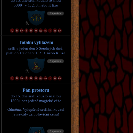
do 15. dne sešli kouzlo se silou
5000+ v 1. 2. 3. nebo K lize
Totální vyhlazení
sešli v jeden den 5 Soudných dnů,
platí do 18. dne v 1. 2. 3. nebo K lize
Pán prostoru
do 15. dne sešli kouzlo se silou
1300+ bez jediné magické věže
Odměna: Vylepšené sesílání kouzel
je navždy za poloviční cenu!