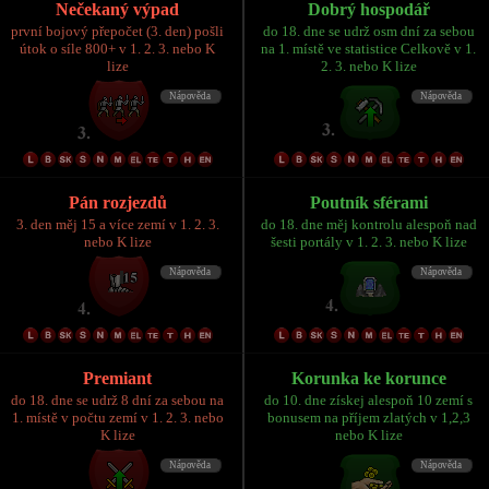
Nečekaný výpad
Dobrý hospodář
první bojový přepočet (3. den) pošli
do 18. dne se udrž osm dní za sebou
útok o síle 800+ v 1. 2. 3. nebo K
na 1. místě ve statistice Celkově v 1.
lize
2. 3. nebo K lize
Pán rozjezdů
Poutník sférami
3. den měj 15 a více zemí v 1. 2. 3.
do 18. dne měj kontrolu alespoň nad
nebo K lize
šesti portály v 1. 2. 3. nebo K lize
Premiant
Korunka ke korunce
do 18. dne se udrž 8 dní za sebou na
do 10. dne získej alespoň 10 zemí s
1. místě v počtu zemí v 1. 2. 3. nebo
bonusem na příjem zlatých v 1,2,3
K lize
nebo K lize