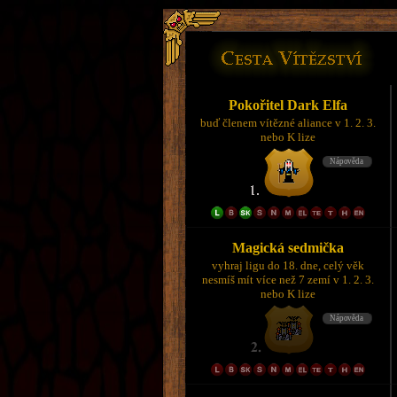
Pokořitel Dark Elfa
buď členem vítězné aliance v 1. 2. 3.
nebo K lize
Magická sedmička
vyhraj ligu do 18. dne, celý věk
nesmíš mít více než 7 zemí v 1. 2. 3.
nebo K lize