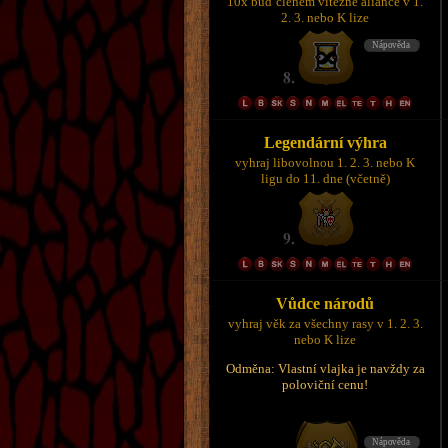
10x buď členem vítězné aliance v 1.
2. 3. nebo K lize
Legendární výhra
vyhraj libovolnou 1. 2. 3. nebo K
ligu do 11. dne (včetně)
Vůdce národů
vyhraj věk za všechny rasy v 1. 2. 3.
nebo K lize
Odměna: Vlastní vlajka je navždy za
poloviční cenu!