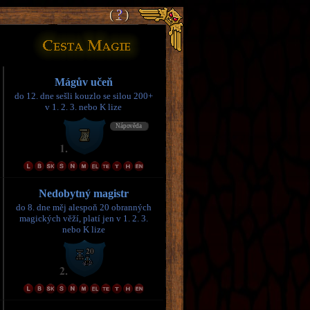
(
(
?
?
)
)
Mágův učeň
do 12. dne sešli kouzlo se silou 200+
v 1. 2. 3. nebo K lize
Nedobytný magistr
do 8. dne měj alespoň 20 obranných
magických věží, platí jen v 1. 2. 3.
nebo K lize