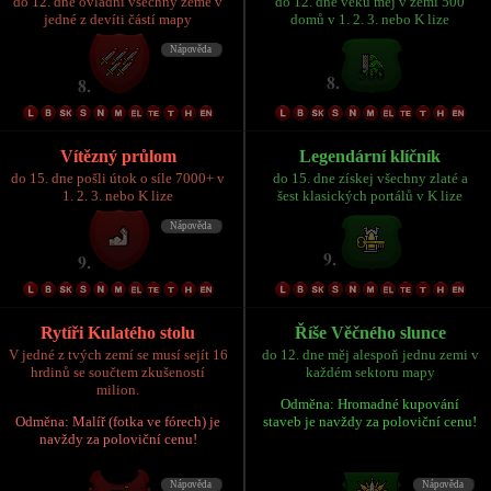
do 12. dne ovládni všechny země v
do 12. dne věku měj v zemi 500
jedné z devíti částí mapy
domů v 1. 2. 3. nebo K lize
Vítězný průlom
Legendární klíčník
do 15. dne pošli útok o síle 7000+ v
do 15. dne získej všechny zlaté a
1. 2. 3. nebo K lize
šest klasických portálů v K lize
Rytíři Kulatého stolu
Říše Věčného slunce
V jedné z tvých zemí se musí sejít 16
do 12. dne měj alespoň jednu zemi v
hrdinů se součtem zkušeností
každém sektoru mapy
milion.
Odměna: Hromadné kupování
Odměna: Malíř (fotka ve fórech) je
staveb je navždy za poloviční cenu!
navždy za poloviční cenu!