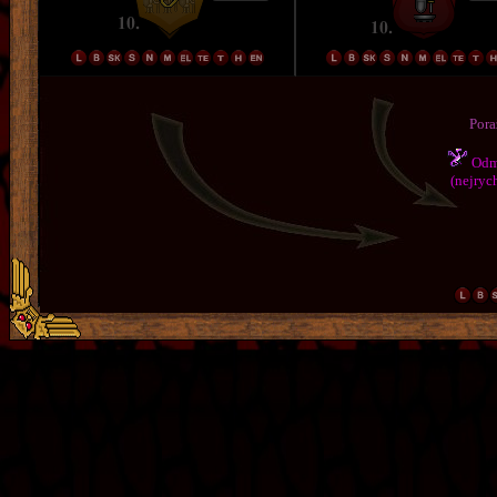
Pora
Odmě
(nejrych