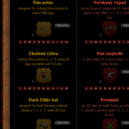
Pán arény
Nečekaný výpad
alespoň 3x vyhraj libovolnou A
první bojový přepočet (3. den)
nebo DM ligu
útok o síle 800+ v 1. 2. 3. n
lize
Zkušená výhra
Pán rozjezdů
vyhraj libovolnou 1. 2. 3. nebo K
3. den měj 15 a více zemí v 1.
ligu za méně než 15 dní
nebo K lize
Dark Elfův kat
Premiant
alespoň 5x buď členem vítězné
do 18. dne se udrž 8 dní za se
aliance v 1. 2. 3. nebo K lize
1. místě v počtu zemí v 1. 2. 3
K lize