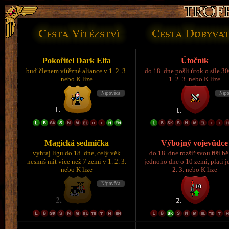
Pokořitel Dark Elfa
Útočník
buď členem vítězné aliance v 1. 2. 3.
do 18. dne pošli útok o síle 3
nebo K lize
1. 2. 3. nebo K lize
Magická sedmička
Výbojný vojevůdce
vyhraj ligu do 18. dne, celý věk
do 18. dne rozšiř svou říši 
nesmíš mít více než 7 zemí v 1. 2. 3.
jednoho dne o 10 zemí, platí je
nebo K lize
2. 3. nebo K lize