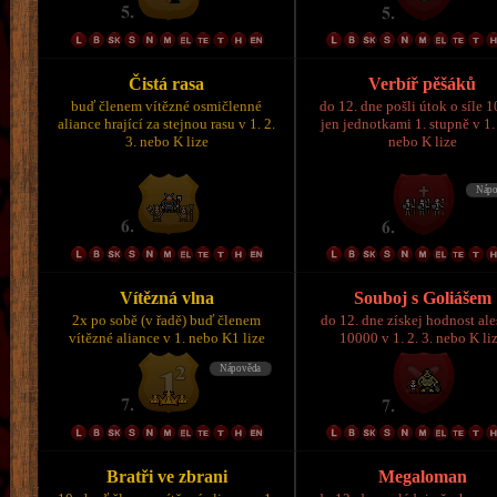
Čistá rasa
Verbíř pěšáků
buď členem vítězné osmičlenné
do 12. dne pošli útok o síle 
aliance hrající za stejnou rasu v 1. 2.
jen jednotkami 1. stupně v 1. 
3. nebo K lize
nebo K lize
Vítězná vlna
Souboj s Goliášem
2x po sobě (v řadě) buď členem
do 12. dne získej hodnost al
vítězné aliance v 1. nebo K1 lize
10000 v 1. 2. 3. nebo K li
Bratři ve zbrani
Megaloman