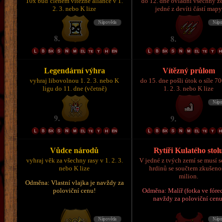
10x buď členem vítězné aliance v 1.
do 12. dne ovládni všechny z
2. 3. nebo K lize
jedné z devíti částí map
Legendární výhra
Vítězný průlom
vyhraj libovolnou 1. 2. 3. nebo K
do 15. dne pošli útok o síle 7
ligu do 11. dne (včetně)
1. 2. 3. nebo K lize
Vůdce národů
Rytíři Kulatého stol
vyhraj věk za všechny rasy v 1. 2. 3.
V jedné z tvých zemí se musí s
nebo K lize
hrdinů se součtem zkušeno
milion.
Odměna: Vlastní vlajka je navždy za
poloviční cenu!
Odměna: Malíř (fotka ve fórec
navždy za poloviční cenu