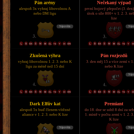
Pán arény
Nečekaný výpad
alespoň 3x vyhraj libovolnou A
první bojový přepočet (3. den)
nebo DM ligu
útok o síle 800+ v 1. 2. 3. n
lize
Zkušená výhra
Pán rozjezdů
vyhraj libovolnou 1. 2. 3. nebo K
3. den měj 15 a více zemí v 1.
ligu za méně než 15 dní
nebo K lize
Dark Elfův kat
Premiant
alespoň 5x buď členem vítězné
do 18. dne se udrž 8 dní za se
aliance v 1. 2. 3. nebo K lize
1. místě v počtu zemí v 1. 2. 3
K lize