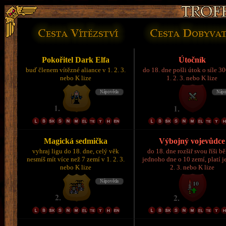
Pokořitel Dark Elfa
Útočník
buď členem vítězné aliance v 1. 2. 3.
do 18. dne pošli útok o síle 3
nebo K lize
1. 2. 3. nebo K lize
Magická sedmička
Výbojný vojevůdce
vyhraj ligu do 18. dne, celý věk
do 18. dne rozšiř svou říši 
nesmíš mít více než 7 zemí v 1. 2. 3.
jednoho dne o 10 zemí, platí je
nebo K lize
2. 3. nebo K lize