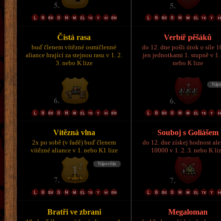
Čistá rasa
Verbíř pěšáků
buď členem vítězné osmičlenné
do 12. dne pošli útok o síle 
aliance hrající za stejnou rasu v 1. 2.
jen jednotkami 1. stupně v 1. 
3. nebo K lize
nebo K lize
Vítězná vlna
Souboj s Goliášem
2x po sobě (v řadě) buď členem
do 12. dne získej hodnost al
vítězné aliance v 1. nebo K1 lize
10000 v 1. 2. 3. nebo K li
Bratři ve zbrani
Megaloman