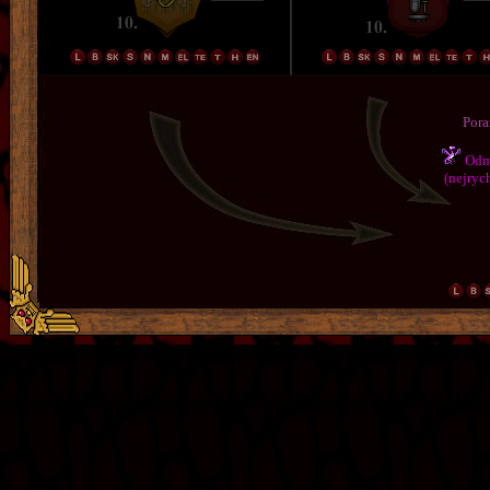
Pora
Odmě
(nejrych