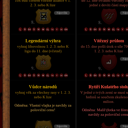
10x buď členem vítězné aliance v 1.
do 12. dne ovládni všechny z
2. 3. nebo K lize
jedné z devíti částí map
Legendární výhra
Vítězný průlom
vyhraj libovolnou 1. 2. 3. nebo K
do 15. dne pošli útok o síle 7
ligu do 11. dne (včetně)
1. 2. 3. nebo K lize
Vůdce národů
Rytíři Kulatého stol
vyhraj věk za všechny rasy v 1. 2. 3.
V jedné z tvých zemí se musí s
nebo K lize
hrdinů se součtem zkušeno
milion.
Odměna: Vlastní vlajka je navždy za
poloviční cenu!
Odměna: Malíř (fotka ve fórec
navždy za poloviční cenu