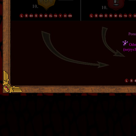
Pora
Odmě
(nejrych