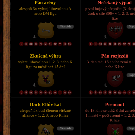
Pán arény
Nečekaný výpad
alespoň 3x vyhraj libovolnou A
první bojový přepočet (3. den)
nebo DM ligu
útok o síle 800+ v 1. 2. 3. n
lize
Zkušená výhra
Pán rozjezdů
vyhraj libovolnou 1. 2. 3. nebo K
3. den měj 15 a více zemí v 1.
ligu za méně než 15 dní
nebo K lize
Dark Elfův kat
Premiant
alespoň 5x buď členem vítězné
do 18. dne se udrž 8 dní za se
aliance v 1. 2. 3. nebo K lize
1. místě v počtu zemí v 1. 2. 3
K lize