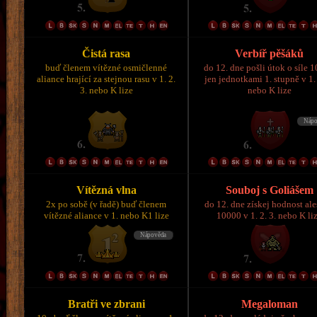
Čistá rasa
Verbíř pěšáků
buď členem vítězné osmičlenné
do 12. dne pošli útok o síle 
aliance hrající za stejnou rasu v 1. 2.
jen jednotkami 1. stupně v 1. 
3. nebo K lize
nebo K lize
Vítězná vlna
Souboj s Goliášem
2x po sobě (v řadě) buď členem
do 12. dne získej hodnost al
vítězné aliance v 1. nebo K1 lize
10000 v 1. 2. 3. nebo K li
Bratři ve zbrani
Megaloman