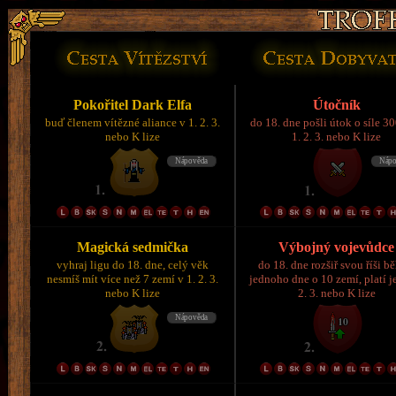
Pokořitel Dark Elfa
Útočník
buď členem vítězné aliance v 1. 2. 3.
do 18. dne pošli útok o síle 3
nebo K lize
1. 2. 3. nebo K lize
Magická sedmička
Výbojný vojevůdce
vyhraj ligu do 18. dne, celý věk
do 18. dne rozšiř svou říši 
nesmíš mít více než 7 zemí v 1. 2. 3.
jednoho dne o 10 zemí, platí je
nebo K lize
2. 3. nebo K lize