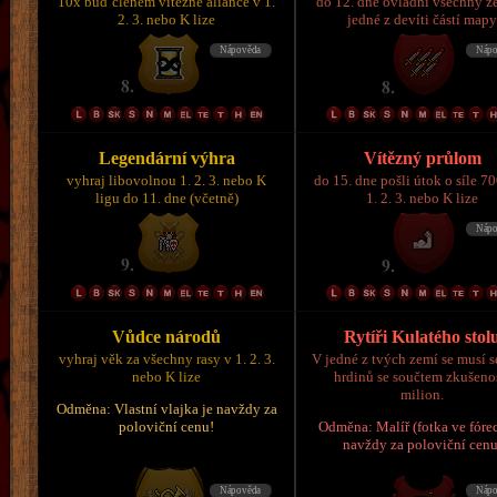
10x buď členem vítězné aliance v 1.
do 12. dne ovládni všechny z
2. 3. nebo K lize
jedné z devíti částí map
Legendární výhra
Vítězný průlom
vyhraj libovolnou 1. 2. 3. nebo K
do 15. dne pošli útok o síle 7
ligu do 11. dne (včetně)
1. 2. 3. nebo K lize
Vůdce národů
Rytíři Kulatého stol
vyhraj věk za všechny rasy v 1. 2. 3.
V jedné z tvých zemí se musí s
nebo K lize
hrdinů se součtem zkušeno
milion.
Odměna: Vlastní vlajka je navždy za
poloviční cenu!
Odměna: Malíř (fotka ve fórec
navždy za poloviční cenu