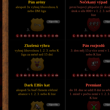
Pán arény
Nečekaný výpad
alespoň 3x vyhraj libovolnou A
první bojový přepočet (3. den)
nebo DM ligu
útok o síle 800+ v 1. 2. 3. n
lize
Zkušená výhra
Pán rozjezdů
vyhraj libovolnou 1. 2. 3. nebo K
3. den měj 15 a více zemí v 1.
ligu za méně než 15 dní
nebo K lize
Dark Elfův kat
Premiant
alespoň 5x buď členem vítězné
do 18. dne se udrž 8 dní za se
aliance v 1. 2. 3. nebo K lize
1. místě v počtu zemí v 1. 2. 3
K lize