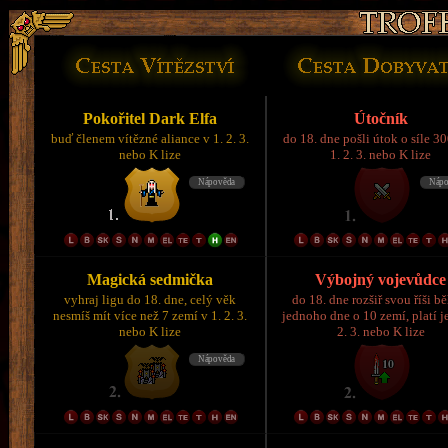
Pokořitel Dark Elfa
Útočník
buď členem vítězné aliance v 1. 2. 3.
do 18. dne pošli útok o síle 3
nebo K lize
1. 2. 3. nebo K lize
Magická sedmička
Výbojný vojevůdce
vyhraj ligu do 18. dne, celý věk
do 18. dne rozšiř svou říši 
nesmíš mít více než 7 zemí v 1. 2. 3.
jednoho dne o 10 zemí, platí je
nebo K lize
2. 3. nebo K lize