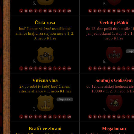
Čistá rasa
Verbíř pěšáků
buď členem vítězné osmičlenné
do 12. dne pošli útok o síle 
aliance hrající za stejnou rasu v 1. 2.
jen jednotkami 1. stupně v 1. 
3. nebo K lize
nebo K lize
Vítězná vlna
Souboj s Goliášem
2x po sobě (v řadě) buď členem
do 12. dne získej hodnost al
vítězné aliance v 1. nebo K1 lize
10000 v 1. 2. 3. nebo K li
Bratři ve zbrani
Megaloman