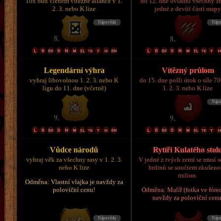
10x buď členem vítězné aliance v 1.
do 12. dne ovládni všechny z
2. 3. nebo K lize
jedné z devíti částí map
Legendární výhra
Vítězný průlom
vyhraj libovolnou 1. 2. 3. nebo K
do 15. dne pošli útok o síle 7
ligu do 11. dne (včetně)
1. 2. 3. nebo K lize
Vůdce národů
Rytíři Kulatého stol
vyhraj věk za všechny rasy v 1. 2. 3.
V jedné z tvých zemí se musí s
nebo K lize
hrdinů se součtem zkušeno
milion.
Odměna: Vlastní vlajka je navždy za
poloviční cenu!
Odměna: Malíř (fotka ve fórec
navždy za poloviční cenu