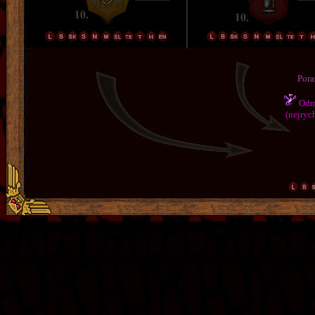
Pora
Odmě
(nejrych