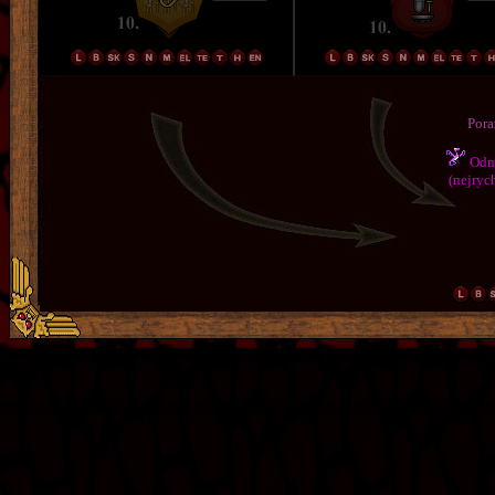
Pora
Odmě
(nejrych