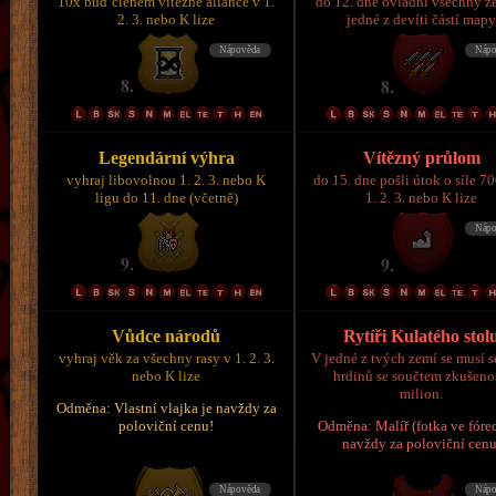
10x buď členem vítězné aliance v 1.
do 12. dne ovládni všechny z
2. 3. nebo K lize
jedné z devíti částí map
Legendární výhra
Vítězný průlom
vyhraj libovolnou 1. 2. 3. nebo K
do 15. dne pošli útok o síle 7
ligu do 11. dne (včetně)
1. 2. 3. nebo K lize
Vůdce národů
Rytíři Kulatého stol
vyhraj věk za všechny rasy v 1. 2. 3.
V jedné z tvých zemí se musí s
nebo K lize
hrdinů se součtem zkušeno
milion.
Odměna: Vlastní vlajka je navždy za
poloviční cenu!
Odměna: Malíř (fotka ve fórec
navždy za poloviční cenu