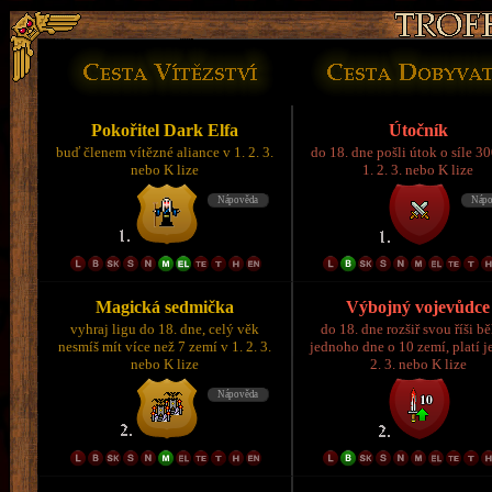
Pokořitel Dark Elfa
Útočník
buď členem vítězné aliance v 1. 2. 3.
do 18. dne pošli útok o síle 3
nebo K lize
1. 2. 3. nebo K lize
Magická sedmička
Výbojný vojevůdce
vyhraj ligu do 18. dne, celý věk
do 18. dne rozšiř svou říši 
nesmíš mít více než 7 zemí v 1. 2. 3.
jednoho dne o 10 zemí, platí je
nebo K lize
2. 3. nebo K lize