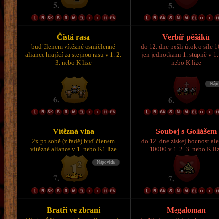
Čistá rasa
Verbíř pěšáků
buď členem vítězné osmičlenné
do 12. dne pošli útok o síle 
aliance hrající za stejnou rasu v 1. 2.
jen jednotkami 1. stupně v 1. 
3. nebo K lize
nebo K lize
Vítězná vlna
Souboj s Goliášem
2x po sobě (v řadě) buď členem
do 12. dne získej hodnost al
vítězné aliance v 1. nebo K1 lize
10000 v 1. 2. 3. nebo K li
Bratři ve zbrani
Megaloman