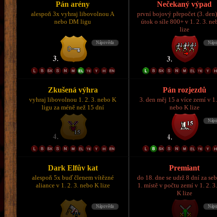
Pán arény
Nečekaný výpad
alespoň 3x vyhraj libovolnou A
první bojový přepočet (3. den)
nebo DM ligu
útok o síle 800+ v 1. 2. 3. n
lize
Zkušená výhra
Pán rozjezdů
vyhraj libovolnou 1. 2. 3. nebo K
3. den měj 15 a více zemí v 1.
ligu za méně než 15 dní
nebo K lize
Dark Elfův kat
Premiant
alespoň 5x buď členem vítězné
do 18. dne se udrž 8 dní za se
aliance v 1. 2. 3. nebo K lize
1. místě v počtu zemí v 1. 2. 3
K lize