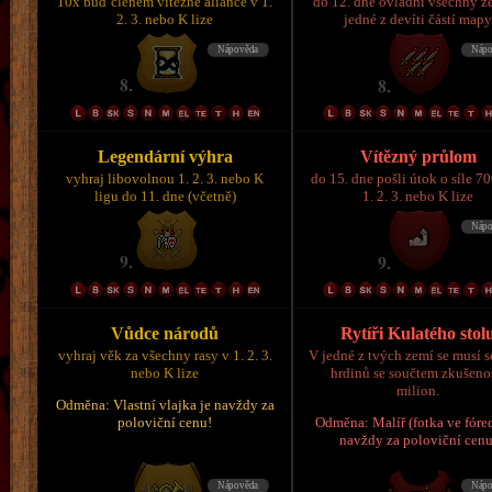
10x buď členem vítězné aliance v 1.
do 12. dne ovládni všechny z
2. 3. nebo K lize
jedné z devíti částí map
Legendární výhra
Vítězný průlom
vyhraj libovolnou 1. 2. 3. nebo K
do 15. dne pošli útok o síle 7
ligu do 11. dne (včetně)
1. 2. 3. nebo K lize
Vůdce národů
Rytíři Kulatého stol
vyhraj věk za všechny rasy v 1. 2. 3.
V jedné z tvých zemí se musí s
nebo K lize
hrdinů se součtem zkušeno
milion.
Odměna: Vlastní vlajka je navždy za
poloviční cenu!
Odměna: Malíř (fotka ve fórec
navždy za poloviční cenu