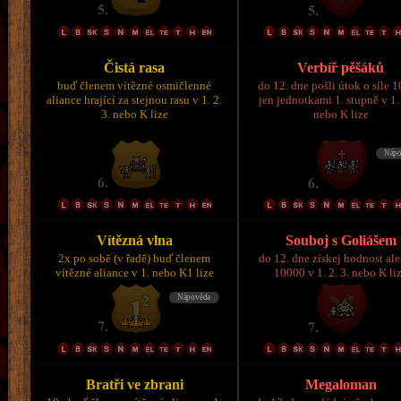
Čistá rasa
Verbíř pěšáků
buď členem vítězné osmičlenné
do 12. dne pošli útok o síle 
aliance hrající za stejnou rasu v 1. 2.
jen jednotkami 1. stupně v 1. 
3. nebo K lize
nebo K lize
Vítězná vlna
Souboj s Goliášem
2x po sobě (v řadě) buď členem
do 12. dne získej hodnost al
vítězné aliance v 1. nebo K1 lize
10000 v 1. 2. 3. nebo K li
Bratři ve zbrani
Megaloman