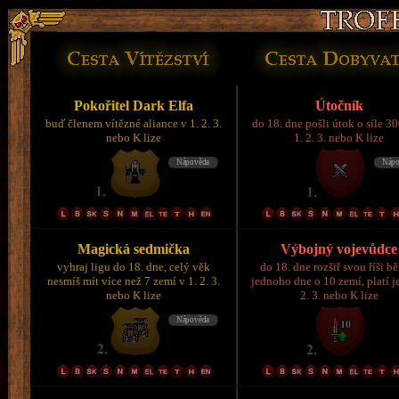
Pokořitel Dark Elfa
Útočník
buď členem vítězné aliance v 1. 2. 3.
do 18. dne pošli útok o síle 3
nebo K lize
1. 2. 3. nebo K lize
Magická sedmička
Výbojný vojevůdce
vyhraj ligu do 18. dne, celý věk
do 18. dne rozšiř svou říši 
nesmíš mít více než 7 zemí v 1. 2. 3.
jednoho dne o 10 zemí, platí je
nebo K lize
2. 3. nebo K lize