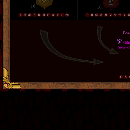
Pora
Odmě
(nejrych