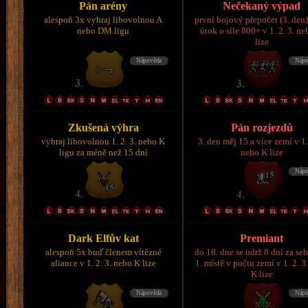
Pán arény
Nečekaný výpad
alespoň 3x vyhraj libovolnou A
první bojový přepočet (3. den)
nebo DM ligu
útok o síle 800+ v 1. 2. 3. n
lize
Zkušená výhra
Pán rozjezdů
vyhraj libovolnou 1. 2. 3. nebo K
3. den měj 15 a více zemí v 1.
ligu za méně než 15 dní
nebo K lize
Dark Elfův kat
Premiant
alespoň 5x buď členem vítězné
do 18. dne se udrž 8 dní za se
aliance v 1. 2. 3. nebo K lize
1. místě v počtu zemí v 1. 2. 3
K lize