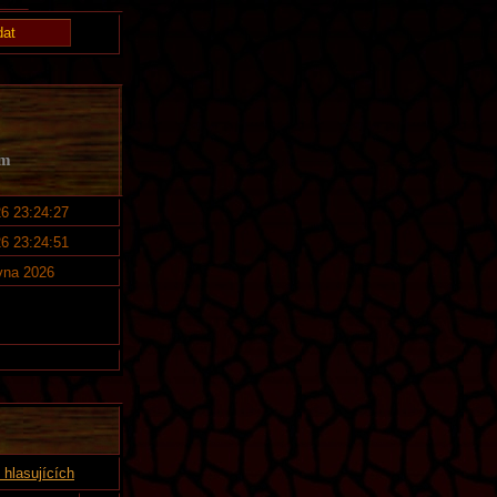
em
26 23:24:27
26 23:24:51
vna 2026
hlasujících