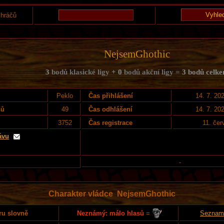
 hráčů
NejsemGhothic
3
bodů klasické ligy
+ 0
bodů akční ligy =
3 bodů celk
Peklo
Čas přihlášení
14. 7. 20
nů
49
Čas odhlášení
14. 7. 20
3752
Čas registrace
11. čer
ávu
-
Charakter vládce NejsemGhothic
Neznámý: málo hlasů
=
ru slovně
Seznam 