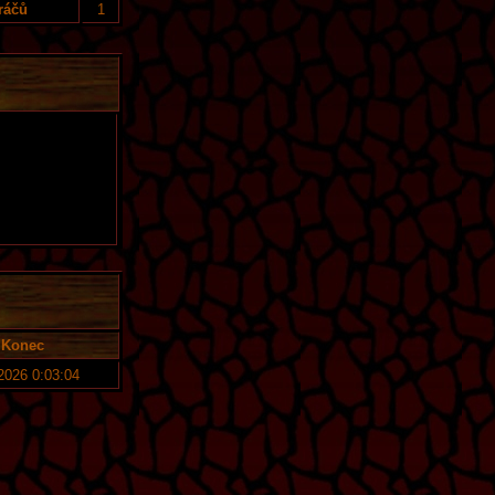
ráčů
1
Konec
 2026 0:03:04