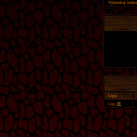
Výsledný index
Liga
Liga
3E