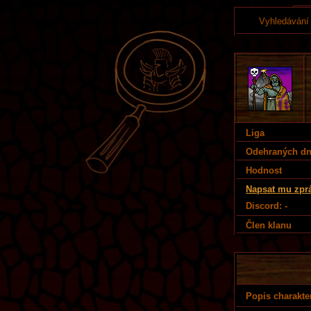
Vyhledávání
Liga
Odehraných d
Hodnost
Napsat mu zpr
Discord: -
Člen klanu
Popis charakte