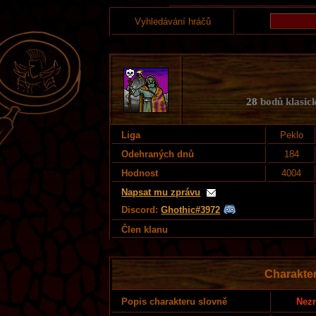
Vyhledávání hráčů
28
bodů klasick
Liga
Peklo
Odehraných dnů
184
Hodnost
4004
Napsat mu zprávu
Discord:
Ghothic#3972
Člen klanu
Charakte
Nezn
Popis charakteru slovně