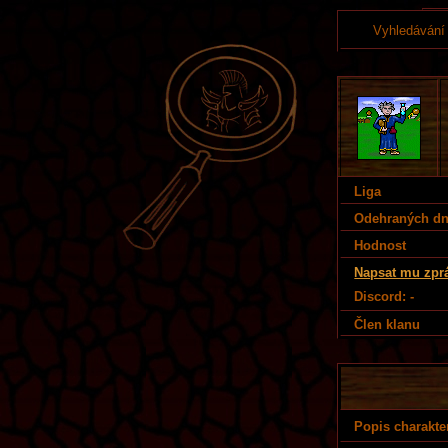
Vyhledávání
Liga
Odehraných d
Hodnost
Napsat mu zpr
Discord: -
Člen klanu
Popis charakte