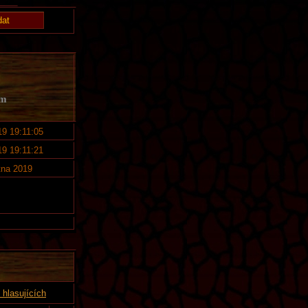
em
19 19:11:05
19 19:11:21
tna 2019
hlasujících