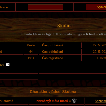
 hráčů
Skubna
6
bodů klasické ligy
+ 0
bodů akční ligy =
6 bodů celk
Peklo
Čas přihlášení
29. 5. 20
nů
64
Čas odhlášení
29. 5. 20
1914
Čas registrace
1. kvě
ávu
-
Charakter vládce Skubna
Neznámý: málo hlasů
=
ru slovně
Seznam 