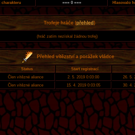
 charakteru
=== 0 ===
Hlasovalo h
Trofeje hráče (
přehled
)
(hráč zatím nezískal žádnou trofej)
Přehled vítězství a porážek vládce
Status
Start registrací
Člen vítězné aliance
2. 5. 2019 0:03:00
26. 5.
Člen vítězné aliance
15. 4. 2019 0:03:05
30. 4.