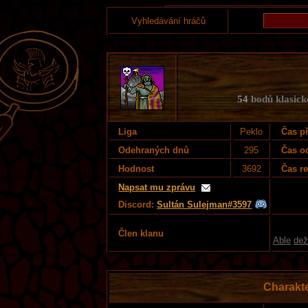
Vyhledávání hráčů
54
bodů klasické
Liga
Peklo
Čas př
Odehraných dnů
295
Čas o
Hodnost
3692
Čas re
Napsat mu zprávu
Discord:
Sultán Sulejman#3597
Člen klanu
Able
dež
Charakt