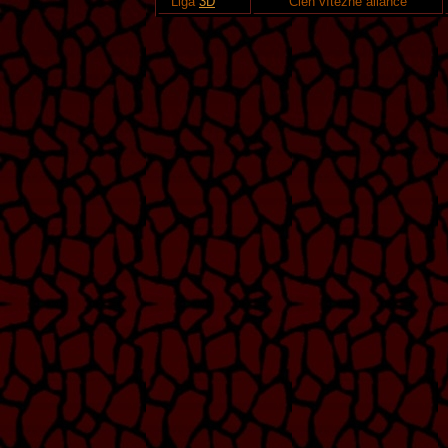
Liga
3D
Člen vítězné aliance