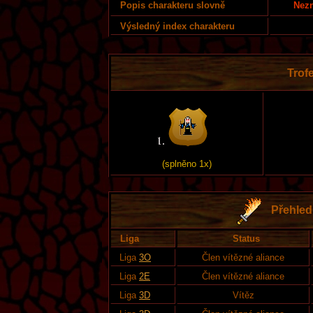
Nezn
Popis charakteru slovně
Výsledný index charakteru
Trofe
(splněno 1x)
Přehled 
Liga
Status
Liga
3O
Člen vítězné aliance
Liga
2E
Člen vítězné aliance
Liga
3D
Vítěz