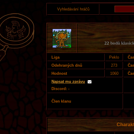
Vyhledávání hráčů
22
bodů klasick
Liga
Peklo
Čas
Odehraných dnů
273
Čas
Hodnost
1060
Čas
Napsat mu zprávu
Discord: -
Člen klanu
Charak