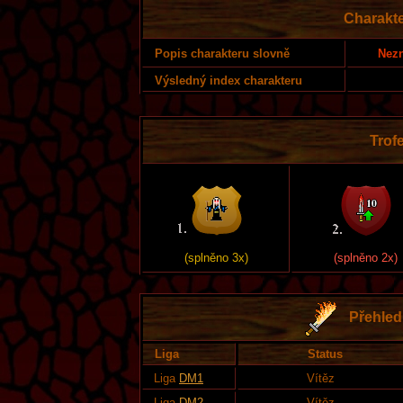
Charakte
Nezn
Popis charakteru slovně
Výsledný index charakteru
Trofe
(splněno 3x)
(splněno 2x)
Přehled 
Liga
Status
Liga
DM1
Vítěz
Liga
DM2
Vítěz