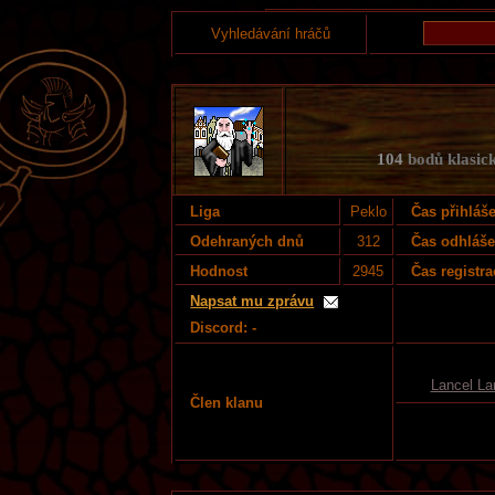
Vyhledávání hráčů
104
bodů klasick
Liga
Peklo
Čas přihláš
Odehraných dnů
312
Čas odhláše
Hodnost
2945
Čas registra
Napsat mu zprávu
Discord: -
Lancel La
Člen klanu