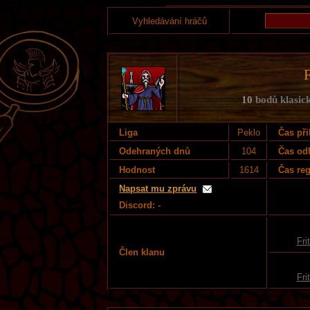
Vyhledávání hráčů
F
10
bodů klasick
Liga
Peklo
Čas při
Odehraných dnů
104
Čas od
Hodnost
1614
Čas reg
Napsat mu zprávu
Discord: -
Fri
Člen klanu
Fri