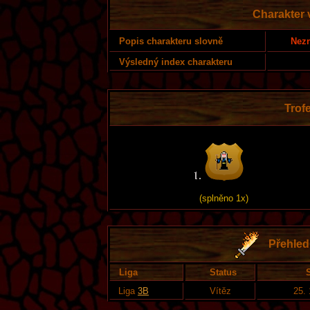
Charakter v
Nezn
Popis charakteru slovně
Výsledný index charakteru
Trofe
(splněno 1x)
Přehled 
Liga
Status
S
Liga
3B
Vítěz
25. 