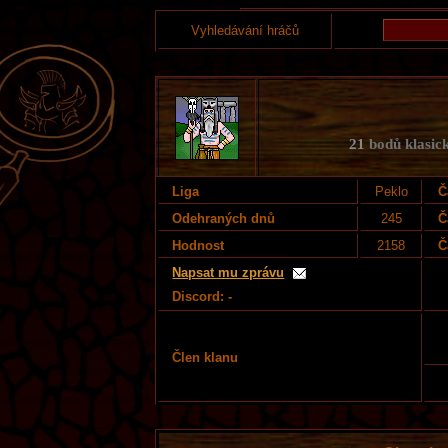
Vyhledávání hráčů
21
bodů klasick
Liga
Peklo
Č
Odehraných dnů
245
Č
Hodnost
2158
Č
Napsat mu zprávu
Discord: -
Člen klanu