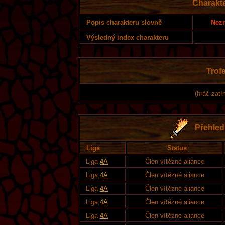
Charakt
Nezn
Popis charakteru slovně
Výsledný index charakteru
Trofe
(hráč zatí
Přehled 
Liga
Status
Liga
4A
Člen vítězné aliance
Liga
4A
Člen vítězné aliance
Liga
4A
Člen vítězné aliance
Liga
4A
Člen vítězné aliance
Liga
4A
Člen vítězné aliance