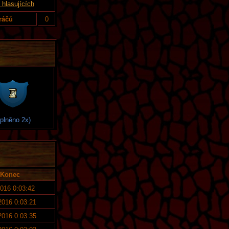
hlasujících
ráčů
0
splněno 2x)
Konec
2016 0:03:42
 2016 0:03:21
 2016 0:03:35