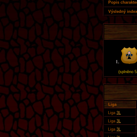
Popis charakte
Výsledný index
(splněno 5
Liga
Liga
3L
Liga
3L
Liga
3L