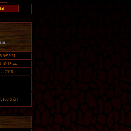
kem
8 9:53:31
8 10:13:44
vna 2016
 5188 dnů )