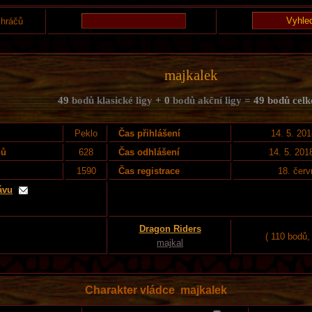
 hráčů
majkalek
49
bodů klasické ligy
+ 0
bodů akční ligy =
49 bodů cel
Peklo
Čas přihlášení
14. 5. 201
nů
628
Čas odhlášení
14. 5. 201
1590
Čas registrace
18. čer
ávu
Dragon Riders
( 110 bodů,
majkal
Charakter vládce majkalek