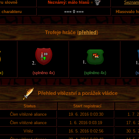
Neznámý: málo hlasů
=
ru slovně
Seznam 
 charakteru
=== 0 ===
Hlasovalo h
Trofeje hráče (
přehled
)
x)
(splněno 4x)
(splněno 4x)
(
Přehled vítězství a porážek vládce
Status
Start registrací
Člen vítězné aliance
19. 6. 2016 0:03:30
1. 7. 
Člen vítězné aliance
1. 6. 2016 0:03:19
17. 6.
Vítěz
16. 5. 2016 0:02:56
30. 5.