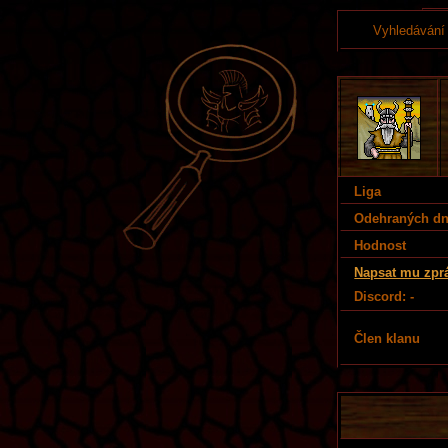
Vyhledávání
Liga
Odehraných d
Hodnost
Napsat mu zpr
Discord: -
Člen klanu