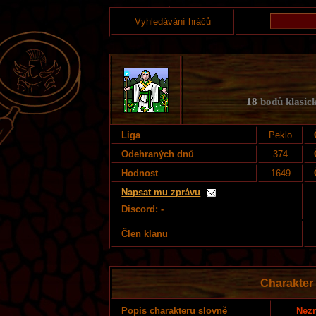
Vyhledávání hráčů
18
bodů klasick
Liga
Peklo
Odehraných dnů
374
Hodnost
1649
Napsat mu zprávu
Discord: -
Člen klanu
Charakter
Nezn
Popis charakteru slovně