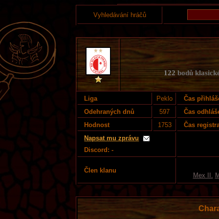
Vyhledávání hráčů
122
bodů klasické
Liga
Peklo
Čas přihláš
Odehraných dnů
597
Čas odhláš
Hodnost
1753
Čas registr
Napsat mu zprávu
Discord: -
Člen klanu
Mex II.
M
Chara