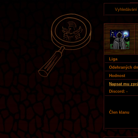
Vyhledávání
Liga
Odehraných d
Hodnost
Napsat mu zpr
Discord: -
Člen klanu