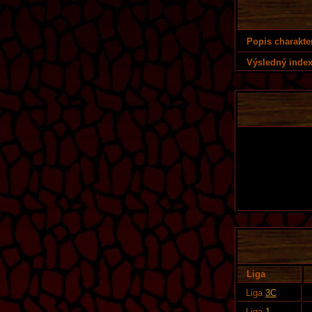
Popis charakte
Výsledný index
Liga
Liga
3C
Liga
1