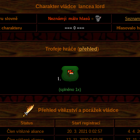
Charakter vládce lancea lord
Neznámý: málo hlasů
=
ru slovně
Seznam 
 charakteru
=== 0 ===
Hlasovalo h
Trofeje hráče (
přehled
)
(splněno 1x)
Přehled vítězství a porážek vládce
Status
Start registrací
Člen vítězné aliance
20. 3. 2021 0:02:57
4. 4. 
Člen vítězné aliance
12. 11. 2020 0:03:05
27. 11.