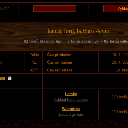
 hráčů
lancea lord, barbars 4ever
82
bodů klasické ligy
+ 0
bodů akční ligy =
82 bodů cel
Peklo
Čas přihlášení
10. 4. 20
nů
711
Čas odhlášení
10. 4. 20
4277
Čas registrace
19. bř
ávu
Lamky
( 10 bodů
Eddard
Exile
gerban
Wampires
( 10 bodů
Eddard
gerban