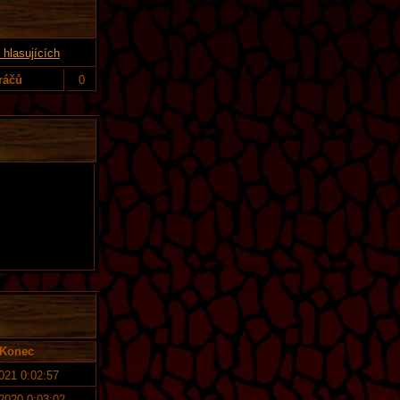
hlasujících
ráčů
0
Konec
2021 0:02:57
 2020 0:03:02