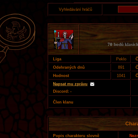
Vyhledávání hráčů
70
bodů klasick
Liga
Peklo
Č
Odehraných dnů
891
Č
Hodnost
1041
Č
Napsat mu zprávu
Discord: -
Člen klanu
Char
Nezn
Popis charakteru slovně