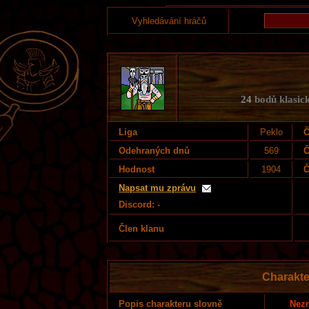
Vyhledávání hráčů
24
bodů klasick
Liga
Peklo
Č
Odehraných dnů
569
Č
Hodnost
1904
Č
Napsat mu zprávu
Discord: -
Člen klanu
Charakte
Nezn
Popis charakteru slovně