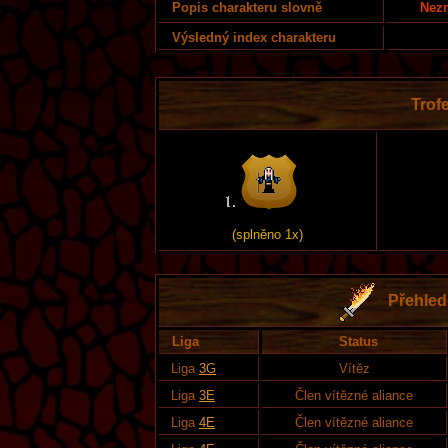
Nezn
Popis charakteru slovně
Výsledný index charakteru
Trofe
(splněno 1x)
Přehled 
Liga
Status
Liga
3G
Vítěz
Liga
3E
Člen vítězné aliance
Liga
4E
Člen vítězné aliance