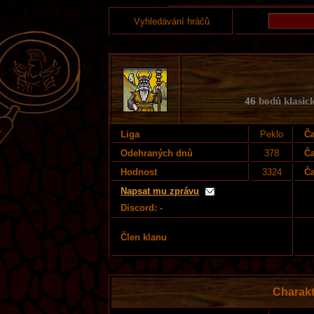
Vyhledávání hráčů
46
bodů klasick
Liga
Peklo
Ča
Odehraných dnů
378
Ča
Hodnost
3324
Ča
Napsat mu zprávu
Discord: -
Člen klanu
Charakt