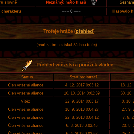
Neznámý: málo hlasů
=
ru slovně
Seznam 
 charakteru
=== 0 ===
Hlasovalo h
Trofeje hráče (
přehled
)
(hráč zatím nezískal žádnou trofej)
Přehled vítězství a porážek vládce
Status
Start registrací
Člen vítězné aliance
4. 12. 2017 0:03:12
18. 12.
Člen vítězné aliance
10. 10. 2014 0:02:59
30. 10.
Vítěz
22. 9. 2014 0:03:17
8. 10. 
Člen vítězné aliance
10. 9. 2013 0:04:27
27. 9. 
Člen vítězné aliance
22. 8. 2013 0:04:12
7. 9. 
Člen vítězné aliance
6. 8. 2013 0:03:45
20. 8. 
Člen vítězné aliance
6. 4. 2013 0:03:52
25. 4. 