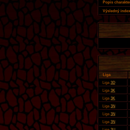
Popis charakte
Výsledný index
Liga
Liga
3D
Liga
3K
Liga
3K
Liga
3N
Liga
3N
Liga
3N
Liga
3U