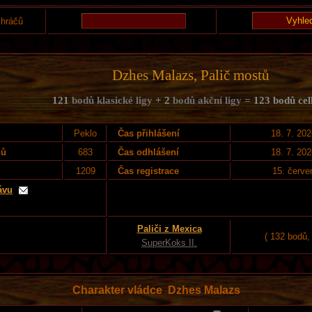
 hráčů
Dzhes Malazs, Palič mostů
121
bodů klasické ligy
+ 2
bodů akční ligy =
123 bodů ce
Peklo
Čas přihlášení
18. 7. 202
nů
683
Čas odhlášení
18. 7. 202
1209
Čas registrace
15. červe
ávu
Paliči z Mexica
( 132 bodů,
SuperKoks II.
Charakter vládce Dzhes Malazs