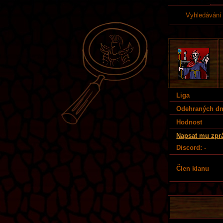
Vyhledávání
Liga
Odehraných d
Hodnost
Napsat mu zpr
Discord: -
Člen klanu