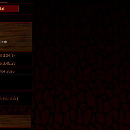
lkem
6 3:34:12
6 3:45:29
nce 2026
 6760 dnů )