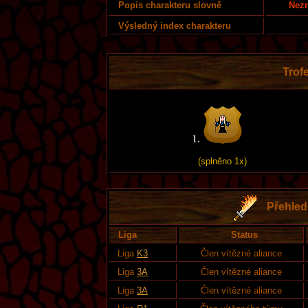
Nezn
Popis charakteru slovně
Výsledný index charakteru
Trofe
(splněno 1x)
Přehled 
Liga
Status
Liga
K3
Člen vítězné aliance
Liga
3A
Člen vítězné aliance
Liga
3A
Člen vítězné aliance