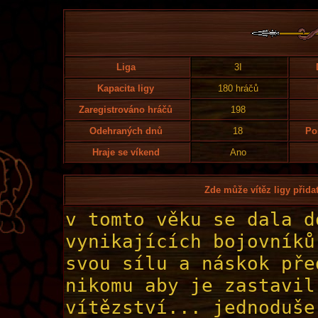
Liga
3I
Kapacita ligy
180 hráčů
Zaregistrováno hráčů
198
Odehraných dnů
18
Po
Hraje se víkend
Ano
Zde může vítěz ligy přidat