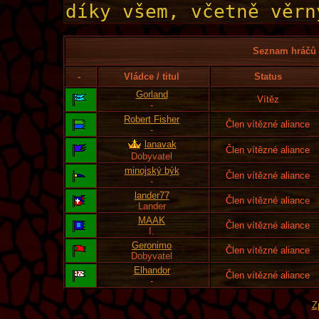
Seznam hráčů l
-
Vládce / titul
Status
Gorland
Vítěz
-
Robert Fisher
Člen vítězné aliance
-
lanavak
Člen vítězné aliance
Dobyvatel
minojský býk
Člen vítězné aliance
-
lander77
Člen vítězné aliance
Lander
MAAK
Člen vítězné aliance
I.
Geronimo
Člen vítězné aliance
Dobyvatel
Elhandor
Člen vítězné aliance
-
Z