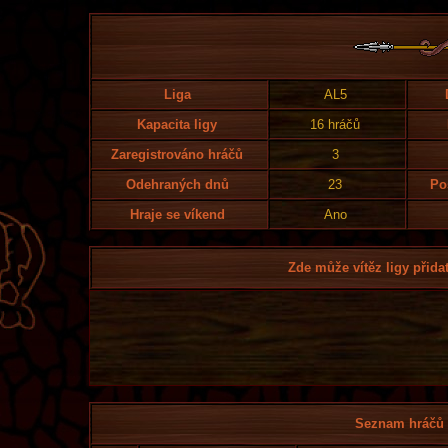
Liga
AL5
Kapacita ligy
16 hráčů
Zaregistrováno hráčů
3
Odehraných dnů
23
Po
Hraje se víkend
Ano
Zde může vítěz ligy přidat
Seznam hráčů l