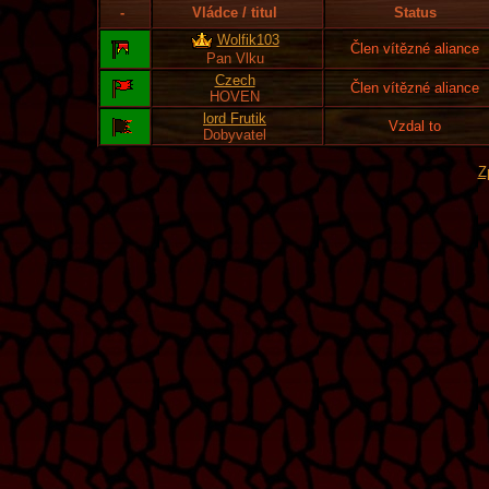
-
Vládce / titul
Status
Wolfik103
Člen vítězné aliance
Pan Vlku
Czech
Člen vítězné aliance
HOVEN
lord Frutik
Vzdal to
Dobyvatel
Z