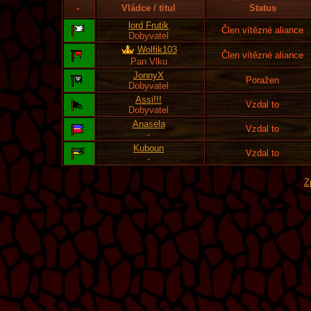
-
Vládce / titul
Status
lord Frutik
Člen vítězné aliance
Dobyvatel
Wolfik103
Člen vítězné aliance
Pan Vlku
JonnyX
Poražen
Dobyvatel
Assi!!!
Vzdal to
Dobyvatel
Anasela
Vzdal to
-
Kuboun
Vzdal to
-
Z