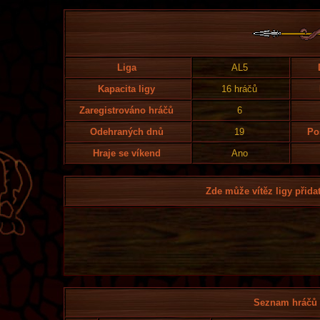
Liga
AL5
Kapacita ligy
16 hráčů
Zaregistrováno hráčů
6
Odehraných dnů
19
Po
Hraje se víkend
Ano
Zde může vítěz ligy přidat
Seznam hráčů l