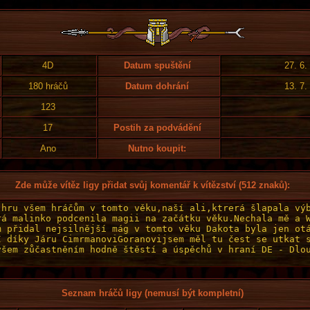
4D
Datum spuštění
27. 6.
180 hráčů
Datum dohrání
13. 7.
123
17
Postih za podvádění
Ano
Nutno koupit:
Zde může vítěz ligy přidat svůj komentář k vítězství (512 znaků):
Seznam hráčů ligy (nemusí být kompletní)