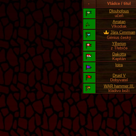
-
Vládce / titul
Dlouhofous
učeň
Arratan
Vlkodlak
Jára Cimrman
Génius český
YBerion
z Třebíče
Dakotta
Kapitán
loira
-
Druid V
Dobyvatel
WAR hammer III.
kladivo boží