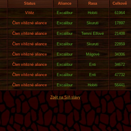
Status
Aliance
Rasa
Celkově
Vítěz
Excalibur
Hobiti
61964
Člen vítězné aliance
Excalibur
Skuruti
17897
Člen vítězné aliance
Excalibur
Temní Elfové
21408
Člen vítězné aliance
Excalibur
Skuruti
22859
Člen vítězné aliance
Excalibur
Mágové
34306
Člen vítězné aliance
Excalibur
Enti
34672
Člen vítězné aliance
Excalibur
Enti
47732
Člen vítězné aliance
Excalibur
Hobiti
56441
Zpět na Síň slávy