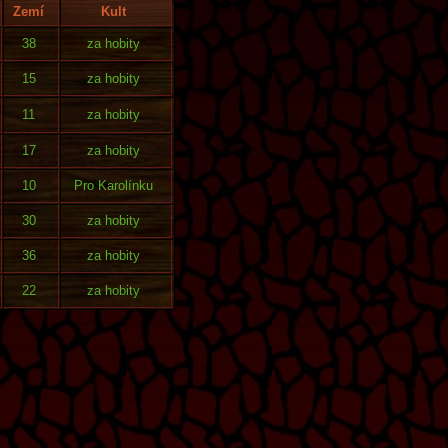
Zemí
Kult
38
za hobity
15
za hobity
11
za hobity
17
za hobity
10
Pro Karolínku
30
za hobity
36
za hobity
22
za hobity