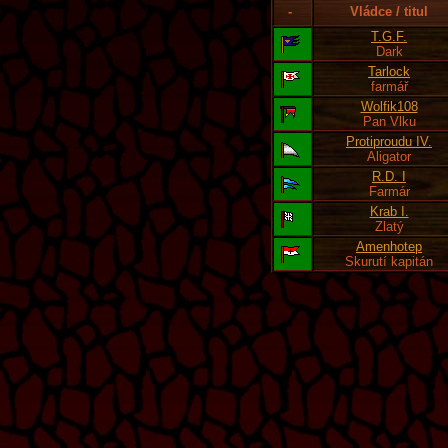
-
Vládce / titul
T.G.F.
Dark
Tarlock
farmář
Wolfik108
Pan Vlku
Protiproudu IV.
Aligator
R.D. I
Farmár
Krab I.
Zlatý
Amenhotep
Skurutí kapitán