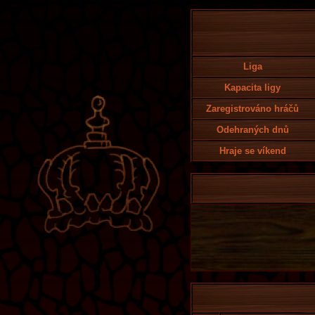
Liga
Kapacita ligy
Zaregistrováno hráčů
Odehraných dnů
Hraje se víkend