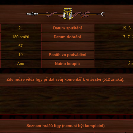
2L
Datum spuštění
19. 6.
180 hráčů
Datum dohrání
7. 7.
67
19
Postih za podvádění
Ano
Nutno koupit:
Že
Zde může vítěz ligy přidat svůj komentář k vítězství (512 znaků):
Seznam hráčů ligy (nemusí být kompletní)