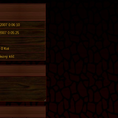
 2007 0:06:10
 2007 0:05:25
0 Kol
lezný klíč