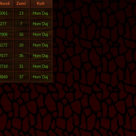
lkově
Zemí
Kult
6061
13
Hom´Daj
277
7
Hom´Daj
7906
16
Hom´Daj
1172
10
Hom´Daj
7577
35
Hom´Daj
2710
31
Hom´Daj
3949
37
Hom´Daj