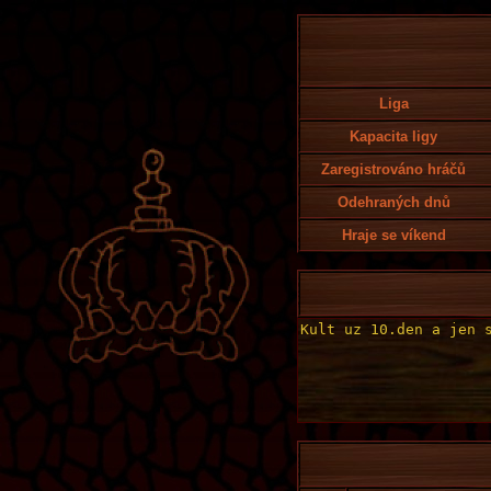
Liga
Kapacita ligy
Zaregistrováno hráčů
Odehraných dnů
Hraje se víkend