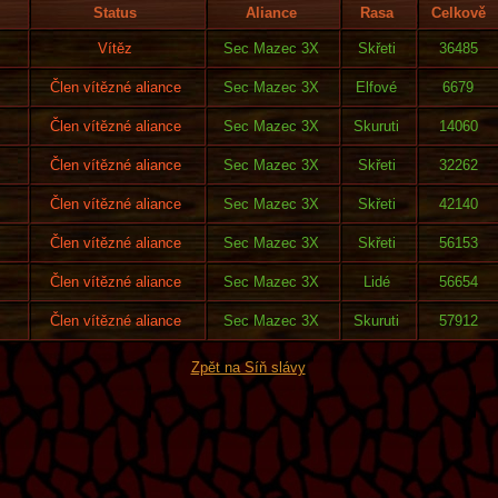
Status
Aliance
Rasa
Celkově
Vítěz
Sec Mazec 3X
Skřeti
36485
Člen vítězné aliance
Sec Mazec 3X
Elfové
6679
Člen vítězné aliance
Sec Mazec 3X
Skuruti
14060
Člen vítězné aliance
Sec Mazec 3X
Skřeti
32262
Člen vítězné aliance
Sec Mazec 3X
Skřeti
42140
Člen vítězné aliance
Sec Mazec 3X
Skřeti
56153
Člen vítězné aliance
Sec Mazec 3X
Lidé
56654
Člen vítězné aliance
Sec Mazec 3X
Skuruti
57912
Zpět na Síň slávy