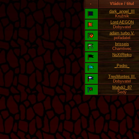
-
Vládce / titul
dark_angel_III
Kružník
Lord AEGON
Dobyvateľ
adam turbo V.
pořadatel
brisseis
Chamtivec
NoXtRipko
-
_Pedro_
-
TresMontes III.
Dobyvatel
Mahdi2_87
Šedý