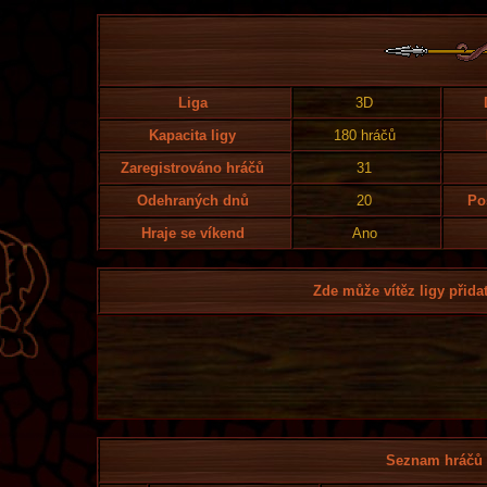
Liga
3D
Kapacita ligy
180 hráčů
Zaregistrováno hráčů
31
Odehraných dnů
20
Po
Hraje se víkend
Ano
Zde může vítěz ligy přidat
Seznam hráčů l