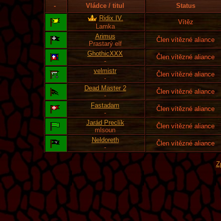
-
Vládce / titul
Status
Ridix IV.
Vítěz
Lamka
Arimus
Člen vítězné aliance
Prastarý elf
GhothicXXX
Člen vítězné aliance
-
velmistr
Člen vítězné aliance
-
Dead Master 2
Člen vítězné aliance
-
Fastadam
Člen vítězné aliance
-
Jarád Preclík
Člen vítězné aliance
mlsoun
Neldoreth
Člen vítězné aliance
-
Z