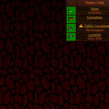
-
Vládce / titul
Rebel
mušketýr
Icemadnes
-
Gellert Grindelwa
Nurmengard
LordWolf
Grey Wolf