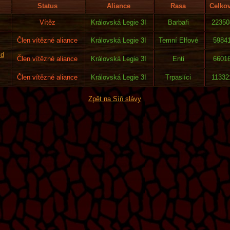
Status
Aliance
Rasa
Celko
Vítěz
Královská Legie 3I
Barbaři
22350
Člen vítězné aliance
Královská Legie 3I
Temní Elfové
5984
ld
Člen vítězné aliance
Královská Legie 3I
Enti
6601
Člen vítězné aliance
Královská Legie 3I
Trpaslíci
11332
Zpět na Síň slávy