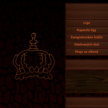
Liga
Kapacita ligy
Zaregistrováno hráčů
Odehraných dnů
Hraje se víkend