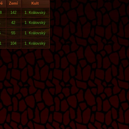
vě
Zemí
Kult
8
142
1. Královský
1
42
1. Královský
6
55
1. Královský
1
104
1. Královský