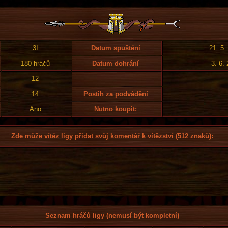
3I
Datum spuštění
21. 5.
180 hráčů
Datum dohrání
3. 6.
12
14
Postih za podvádění
Ano
Nutno koupit:
Zde může vítěz ligy přidat svůj komentář k vítězství (512 znaků):
Seznam hráčů ligy (nemusí být kompletní)