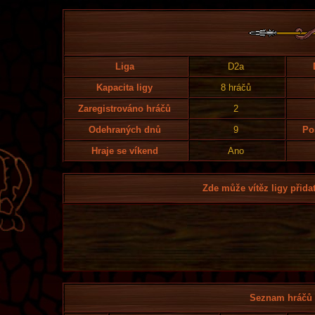
Liga
D2a
Kapacita ligy
8 hráčů
Zaregistrováno hráčů
2
Odehraných dnů
9
Po
Hraje se víkend
Ano
Zde může vítěz ligy přidat
Seznam hráčů l