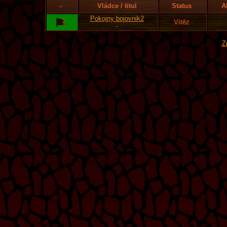
-
Vládce / titul
Status
A
Pokojny bojovnik2
Vítěz
-
Z