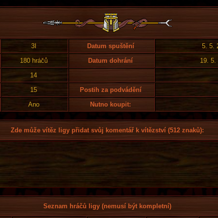
3I
Datum spuštění
5. 5.
180 hráčů
Datum dohrání
19. 5.
14
15
Postih za podvádění
Ano
Nutno koupit:
Zde může vítěz ligy přidat svůj komentář k vítězství (512 znaků):
Seznam hráčů ligy (nemusí být kompletní)