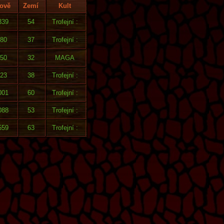
ově
Zemí
Kult
339
54
Trofejní :
80
37
Trofejní :
50
32
MAGA
23
38
Trofejní :
001
60
Trofejní :
088
53
Trofejní :
559
63
Trofejní :