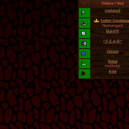
-
Vládce / titul
martass4
-
Gellert Grindelwa
Nurmengard
MalýPP
-
*-F-E-A-R-*
-
Oriioon
-
Rebel
mušketýr
Kýbl
-