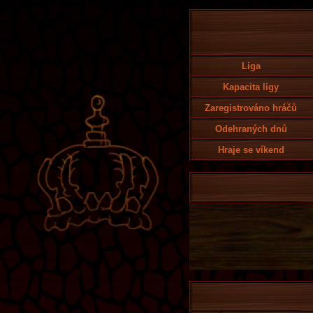
Liga
Kapacita ligy
Zaregistrováno hráčů
Odehraných dnů
Hraje se víkend