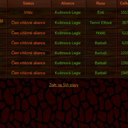
Status
Aliance
Rasa
Celk
Vítěz
Květnová Legie
Enti
151
ld
Člen vítězné aliance
Květnová Legie
Temní Elfové
387
Člen vítězné aliance
Květnová Legie
Hobiti
522
Člen vítězné aliance
Květnová Legie
Barbaři
620
Člen vítězné aliance
Květnová Legie
Barbaři
121
Člen vítězné aliance
Květnová Legie
Barbaři
126
Člen vítězné aliance
Květnová Legie
Barbaři
194
Zpět na Síň slávy