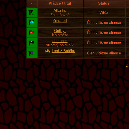
-
Vládce / titul
Status
Atlantis
Vítěz
Zalesňovač
Ziinziibiil
Člen vítězné aliance
-
Grifftyr
Člen vítězné aliance
Kolotočář
demonek
Člen vítězné aliance
stínový bojovník
Lord z Bráčku
Člen vítězné aliance
-
Z