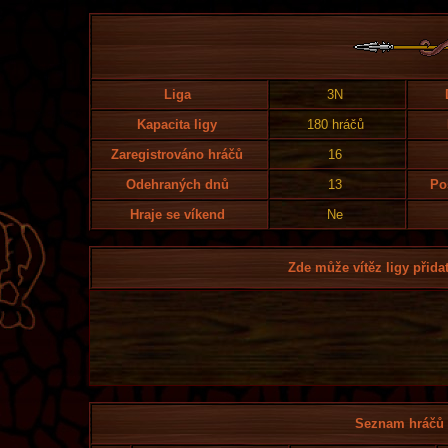
Liga
3N
Kapacita ligy
180 hráčů
Zaregistrováno hráčů
16
Odehraných dnů
13
Po
Hraje se víkend
Ne
Zde může vítěz ligy přidat
Seznam hráčů l