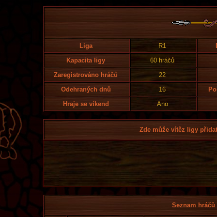
Liga
R1
Kapacita ligy
60 hráčů
Zaregistrováno hráčů
22
Odehraných dnů
16
Po
Hraje se víkend
Ano
Zde může vítěz ligy přidat
Seznam hráčů l