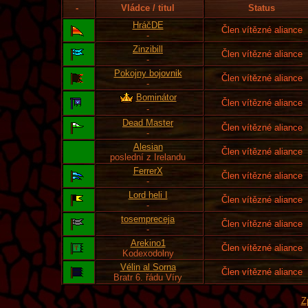
-
Vládce / titul
Status
HráčDE
Člen vítězné aliance
-
Zinzibill
Člen vítězné aliance
-
Pokojny bojovnik
Člen vítězné aliance
-
Bominátor
Člen vítězné aliance
-
Dead Master
Člen vítězné aliance
-
Alesian
Člen vítězné aliance
poslední z Irelandu
FerrerX
Člen vítězné aliance
-
Lord heli I
Člen vítězné aliance
-
tosempreceja
Člen vítězné aliance
-
Arekino1
Člen vítězné aliance
Kodexodolny
Vélin al Sorna
Člen vítězné aliance
Bratr 6. řádu Víry
Z