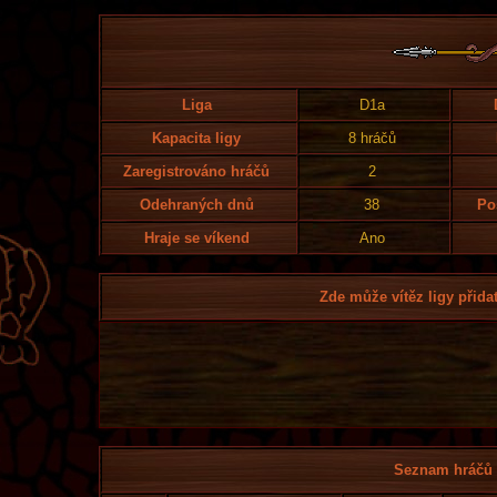
Liga
D1a
Kapacita ligy
8 hráčů
Zaregistrováno hráčů
2
Odehraných dnů
38
Po
Hraje se víkend
Ano
Zde může vítěz ligy přidat
Seznam hráčů l