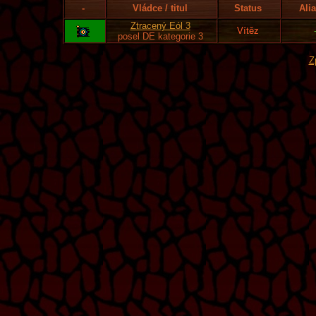
-
Vládce / titul
Status
Ali
Ztracený Eól 3
Vítěz
posel DE kategorie 3
Z