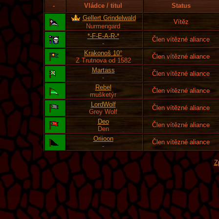
-
Vládce / titul
Status
Gellert Grindelwald
Vítěz
Nurmengard
*-F-E-A-R-*
Člen vítězné aliance
-
Krakonoš 10°
Člen vítězné aliance
Z Trutnova od 1582
Martass
Člen vítězné aliance
-
Rebel
Člen vítězné aliance
mušketýr
LordWolf
Člen vítězné aliance
Grey Wolf
Deo
Člen vítězné aliance
Den
Oriioon
Člen vítězné aliance
-
Z