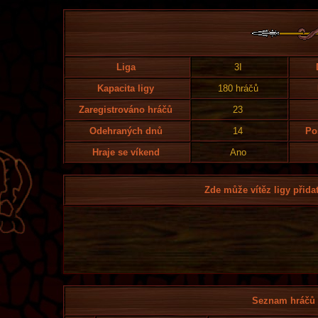
Liga
3I
Kapacita ligy
180 hráčů
Zaregistrováno hráčů
23
Odehraných dnů
14
Po
Hraje se víkend
Ano
Zde může vítěz ligy přidat
Seznam hráčů l