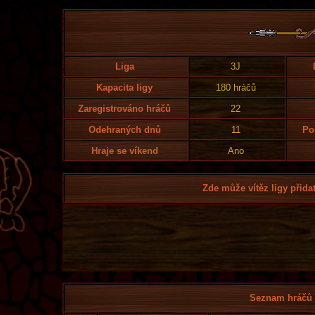
Liga
3J
Kapacita ligy
180 hráčů
Zaregistrováno hráčů
22
Odehraných dnů
11
Po
Hraje se víkend
Ano
Zde může vítěz ligy přidat
Seznam hráčů l