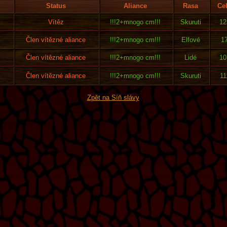
Status
Aliance
Rasa
Ce
Vítěz
!!!2+mnogo cm!!!
Skuruti
12
Člen vítězné aliance
!!!2+mnogo cm!!!
Elfové
1
Člen vítězné aliance
!!!2+mnogo cm!!!
Lidé
10
Člen vítězné aliance
!!!2+mnogo cm!!!
Skuruti
11
Zpět na Síň slávy