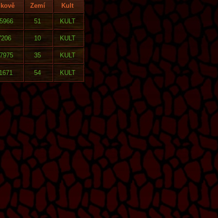
lkově
Zemí
Kult
5966
51
KULT
7206
10
KULT
7975
35
KULT
1671
54
KULT