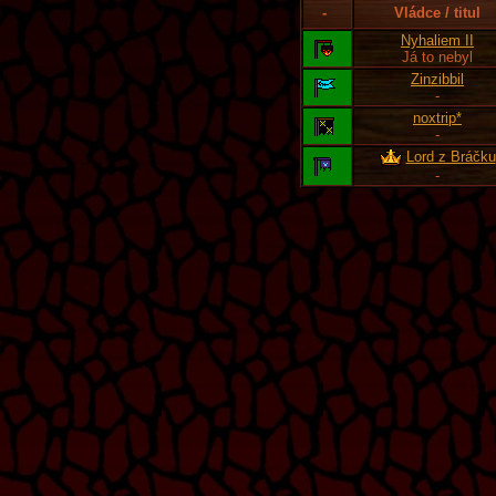
-
Vládce / titul
Nyhaliem II
Já to nebyl
Zinzibbil
-
noxtrip*
-
Lord z Bráčku
-