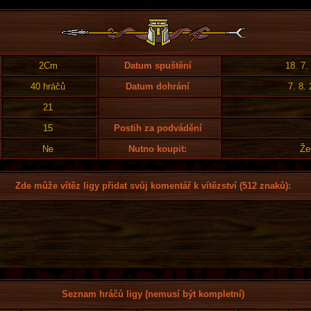
2Cm
Datum spuštění
18. 7.
40 hráčů
Datum dohrání
7. 8.
21
15
Postih za podvádění
Ne
Nutno koupit:
Že
Zde může vítěz ligy přidat svůj komentář k vítězství (512 znaků):
Seznam hráčů ligy (nemusí být kompletní)