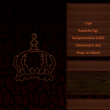
Liga
Kapacita ligy
Zaregistrováno hráčů
Odehraných dnů
Hraje se víkend