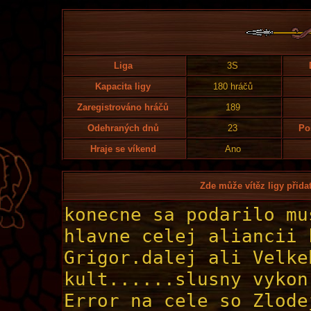
Liga
3S
Kapacita ligy
180 hráčů
Zaregistrováno hráčů
189
Odehraných dnů
23
Po
Hraje se víkend
Ano
Zde může vítěz ligy přidat