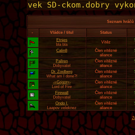
Seznam hráčů l
-
Vládce / titul
Status
Etnies
Vítěz
bla bla
Calin8
Člen vítězné
-
aliance
Pallren
Člen vítězné
Dobyvatel
aliance
Dr. Zoidberg
Člen vítězné
What am I done?!
aliance
-=Grigor=-
Člen vítězné
Lord of Fire
aliance
Firewall
Člen vítězné
Dobyvatel
aliance
Ondo I.
Člen vítězné
Laapov veleknez
aliance
Z