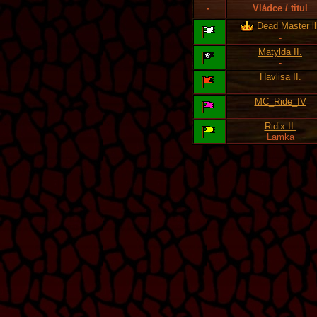
-
Vládce / titul
Dead Master lll
-
Matylda II.
-
Havlisa II.
-
MC_Ride_IV
-
Ridix II.
Lamka