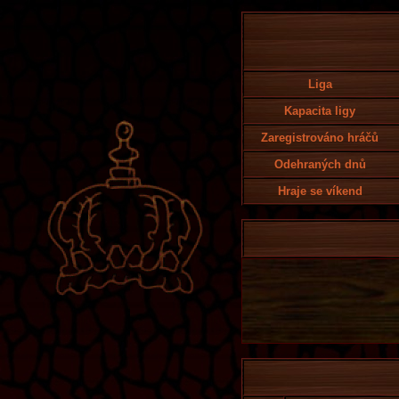
Liga
Kapacita ligy
Zaregistrováno hráčů
Odehraných dnů
Hraje se víkend