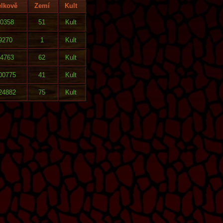
lkově
Zemí
Kult
0358
51
Kult
9270
1
Kult
4763
62
Kult
00775
41
Kult
24882
75
Kult