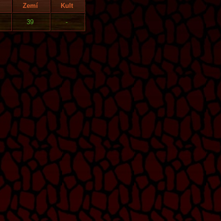
Zemí
Kult
39
-