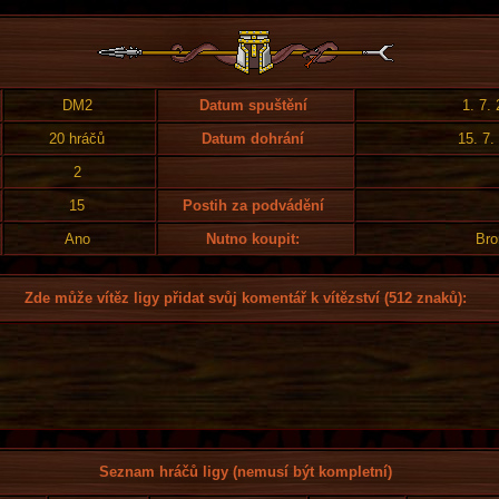
DM2
Datum spuštění
1. 7.
20 hráčů
Datum dohrání
15. 7.
2
15
Postih za podvádění
Ano
Nutno koupit:
Bro
Zde může vítěz ligy přidat svůj komentář k vítězství (512 znaků):
Seznam hráčů ligy (nemusí být kompletní)