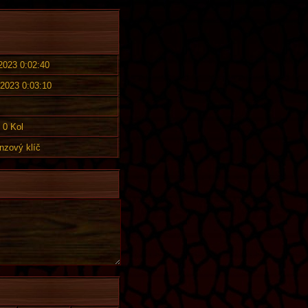
 2023 0:02:40
 2023 0:03:10
0 Kol
nzový klíč