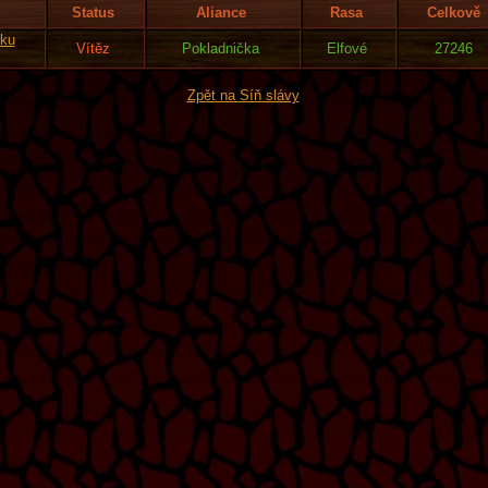
Status
Aliance
Rasa
Celkově
čku
Vítěz
Pokladnička
Elfové
27246
Zpět na Síň slávy