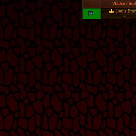
-
Vládce / titul
Lord z Brá
-