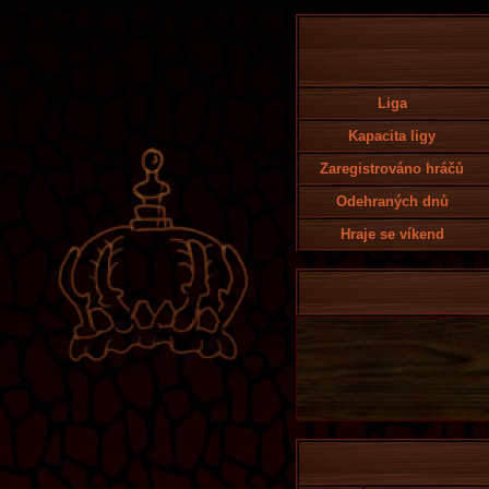
Liga
Kapacita ligy
Zaregistrováno hráčů
Odehraných dnů
Hraje se víkend