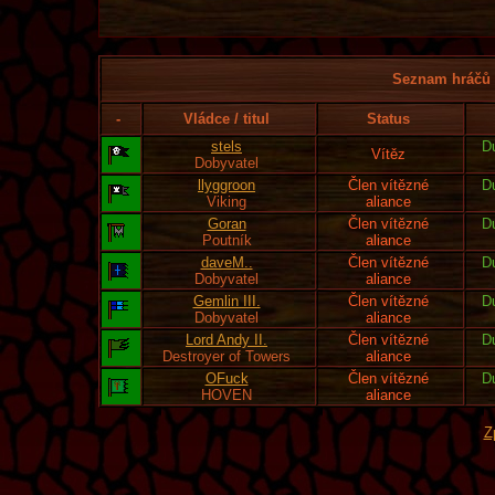
Seznam hráčů l
-
Vládce / titul
Status
stels
D
Vítěz
Dobyvatel
llyggroon
Člen vítězné
D
Viking
aliance
Goran
Člen vítězné
D
Poutník
aliance
daveM..
Člen vítězné
D
Dobyvatel
aliance
Gemlin III.
Člen vítězné
D
Dobyvatel
aliance
Lord Andy II.
Člen vítězné
D
Destroyer of Towers
aliance
OFuck
Člen vítězné
D
HOVEN
aliance
Z