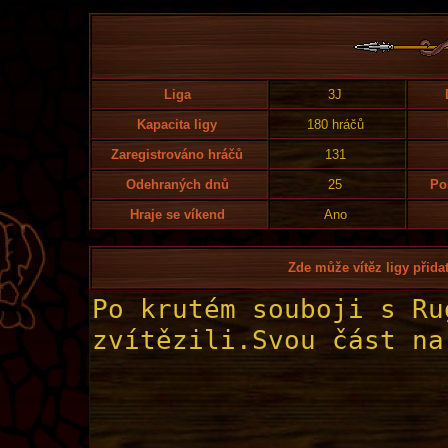
Liga
3J
Kapacita ligy
180 hráčů
Zaregistrováno hráčů
131
Odehraných dnů
25
Po
Hraje se víkend
Ano
Zde může vítěz ligy přidat