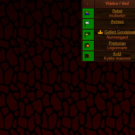
-
Vládce / titul
Rebel
mušketýr
Ayiniss
-
Gellert Grindelwa
Nurmengard
Prettorian
Legionnaire
Kybl
Kyblix maximix