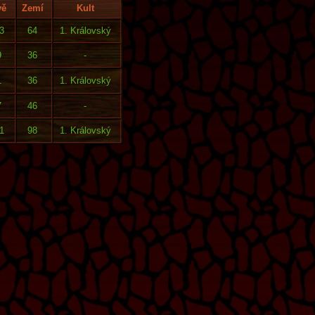
vě
Zemí
Kult
3
64
1. Královský
9
36
-
1
36
1. Královský
7
46
-
1
98
1. Královský