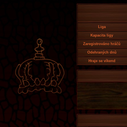
Liga
Kapacita ligy
Zaregistrováno hráčů
Odehraných dnů
Hraje se víkend