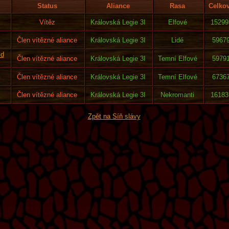
Status
Aliance
Rasa
Celko
Vítěz
Královská Legie 3I
Elfové
15299
Člen vítězné aliance
Královská Legie 3I
Lidé
5967
ld
Člen vítězné aliance
Královská Legie 3I
Temní Elfové
5979
Člen vítězné aliance
Královská Legie 3I
Temní Elfové
6736
Člen vítězné aliance
Královská Legie 3I
Nekromanti
16183
Zpět na Síň slávy