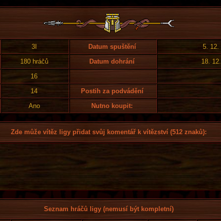
3I
Datum spuštění
5. 12.
180 hráčů
Datum dohrání
18. 12
16
14
Postih za podvádění
Ano
Nutno koupit:
Zde může vítěz ligy přidat svůj komentář k vítězství (512 znaků):
Seznam hráčů ligy (nemusí být kompletní)