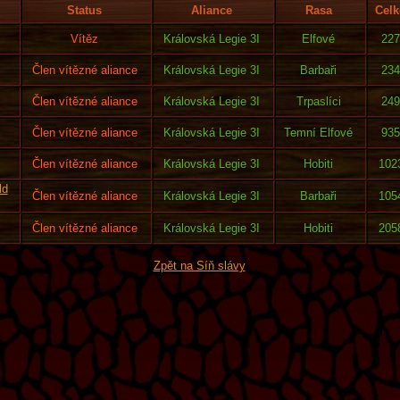
Status
Aliance
Rasa
Celk
Vítěz
Královská Legie 3I
Elfové
227
Člen vítězné aliance
Královská Legie 3I
Barbaři
234
Člen vítězné aliance
Královská Legie 3I
Trpaslíci
249
Člen vítězné aliance
Královská Legie 3I
Temní Elfové
935
Člen vítězné aliance
Královská Legie 3I
Hobiti
102
ld
Člen vítězné aliance
Královská Legie 3I
Barbaři
105
Člen vítězné aliance
Královská Legie 3I
Hobiti
205
Zpět na Síň slávy