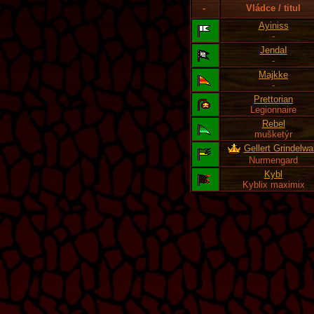
-
Vládce / titul
Ayiniss
-
JendaI
-
Majkke
-
Prettorian
Legionnaire
Rebel
mušketýr
Gellert Grindelwa
Nurmengard
Kybl
Kyblix maximix