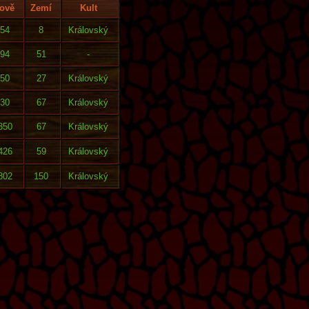
ově
Zemí
Kult
54
8
Královský
94
51
-
50
27
Královský
30
67
Královský
350
67
Královský
426
59
Královský
802
150
Královský