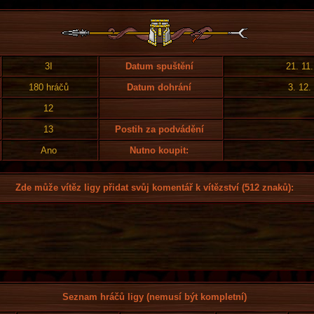
3I
Datum spuštění
21. 11
180 hráčů
Datum dohrání
3. 12.
12
13
Postih za podvádění
Ano
Nutno koupit:
Zde může vítěz ligy přidat svůj komentář k vítězství (512 znaků):
Seznam hráčů ligy (nemusí být kompletní)