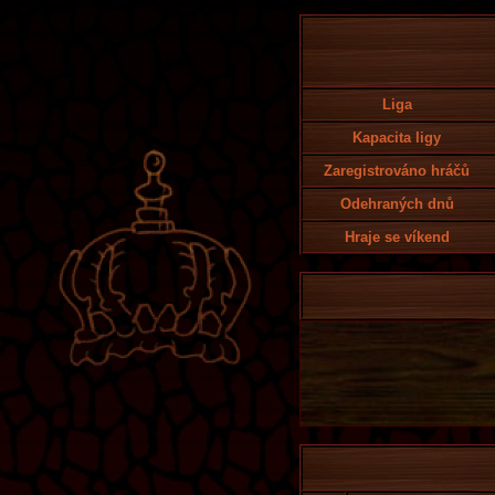
Liga
Kapacita ligy
Zaregistrováno hráčů
Odehraných dnů
Hraje se víkend