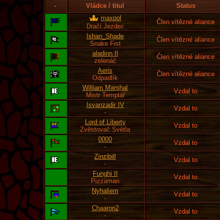
-
Vládce / titul
Status
maxpol
Člen vítězné aliance
Dračí Jezdec
Ishan_Shade
Člen vítězné aliance
Snake Fist
aladinn II
Člen vítězné aliance
zelenáč
Aeris
Člen vítězné aliance
Odpadlík
William Marshal
Vzdal to
Mistr Templář
Isvanzadir IV
Vzdal to
-
Lord of Liberty
Vzdal to
Zvěstovač Světla
0000
Vzdal to
-
Zinzibill
Vzdal to
-
Funghi II
Vzdal to
Pizzaman
Nyhaliem
Vzdal to
-
Chaaron2
Vzdal to
-