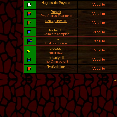
Hugues de Payens
Vzdal to
-
Rubick
Vzdal to
Praefectus Praetorio
Don Quijote II.
Vzdal to
-
Richard I
Vzdal to
Velmistr Templář
Elbe
Vzdal to
Král pod horou
brucaaci
Vzdal to
terminator
Thalantyr II.
Vzdal to
The Omnipotent
*Hvězdička*
Vzdal to
-
Z