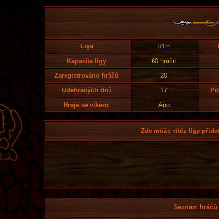
Liga
R1m
Kapacita ligy
60 hráčů
Zaregistrováno hráčů
20
Odehraných dnů
17
Po
Hraje se víkend
Ano
Zde může vítěz ligy přidat
Seznam hráčů l