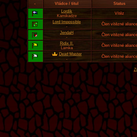
-
Vládce / titul
Status
Lordík
Vítěz
Kamikadze
Lord Impossible
Člen vítězné alianc
-
JendaH
Člen vítězné alianc
-
Ridix II.
Člen vítězné alianc
Lamka
Dead Master
Člen vítězné alianc
-
Z