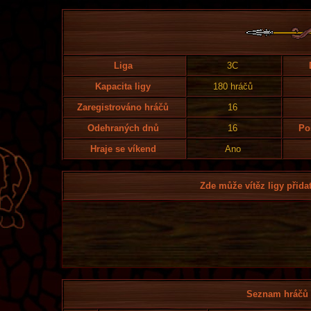
Liga
3C
Kapacita ligy
180 hráčů
Zaregistrováno hráčů
16
Odehraných dnů
16
Po
Hraje se víkend
Ano
Zde může vítěz ligy přidat
Seznam hráčů l