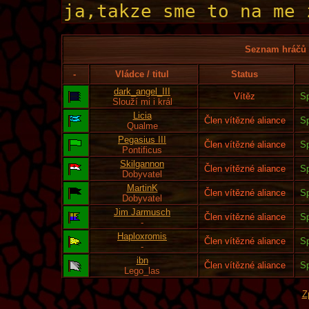
Seznam hráčů l
-
Vládce / titul
Status
dark_angel_III
Vítěz
Sp
Slouží mi i král
Licia
Člen vítězné aliance
Sp
Qualme
Pegasius III
Člen vítězné aliance
Sp
Pontificus
Skilgannon
Člen vítězné aliance
Sp
Dobyvatel
MartinK
Člen vítězné aliance
Sp
Dobyvatel
Jim Jarmusch
Člen vítězné aliance
Sp
-
Haploxromis
Člen vítězné aliance
Sp
-
ibn
Člen vítězné aliance
Sp
Lego_las
Z