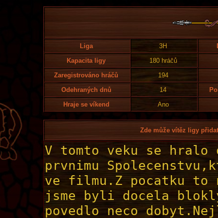
Liga
3H
Kapacita ligy
180 hráčů
Zaregistrováno hráčů
194
Odehraných dnů
14
Po
Hraje se víkend
Ano
Zde může vítěz ligy přidat