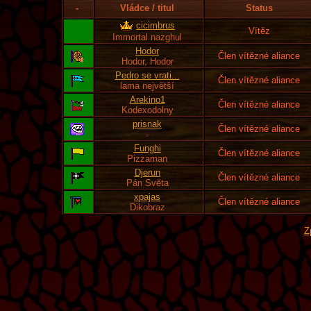
-
Vládce / titul
Status
cicimbrus
Vítěz
Immortal nazghul
Hodor
Člen vítězné aliance
Hodor, Hodor
Pedro se vrati...
Člen vítězné aliance
lama největší
Arekino1
Člen vítězné aliance
Kodexodolny
prisnak
Člen vítězné aliance
-
Funghi
Člen vítězné aliance
Pizzaman
Djerun
Člen vítězné aliance
Pán Světa
xpajas
Člen vítězné aliance
Dikobraz
Z