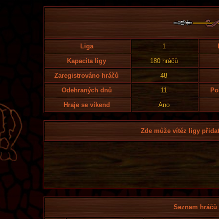
Liga
1
Kapacita ligy
180 hráčů
Zaregistrováno hráčů
48
Odehraných dnů
11
Po
Hraje se víkend
Ano
Zde může vítěz ligy přidat
Seznam hráčů l